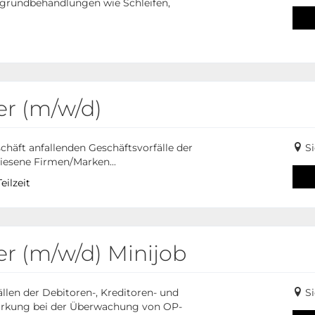
rgrundbehandlungen wie Schleifen,
er (m/w/d)
häft anfallenden Geschäftsvorfälle der
Si
iesene Firmen/Marken...
eilzeit
er (m/w/d) Minijob
llen der Debitoren-, Kreditoren- und
Si
irkung bei der Überwachung von OP-