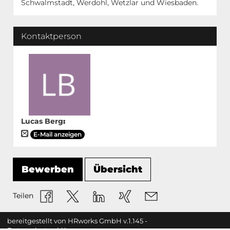
Schwalmstadt, Werdohl, Wetzlar und Wiesbaden.
Kontaktperson
Lucas Berg
:
E-Mail anzeigen
Bewerben
Übersicht
Teilen
bereitgestellt von
HRworks GmbH
v.1.145 -