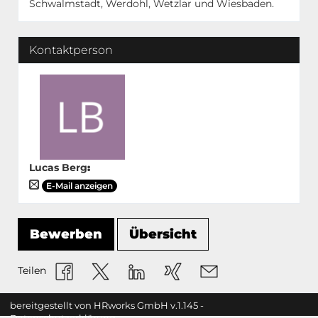
Schwalmstadt, Werdohl, Wetzlar und Wiesbaden.
Kontaktperson
Lucas Berg
:
E-Mail anzeigen
Bewerben
Übersicht
Teilen
bereitgestellt von
HRworks GmbH
v.1.145 -