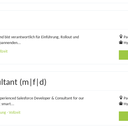
bist verantwortlich für Einführung, Rollout und
Pa
spannenden...
Hy
lzeit
ltant (m|f|d)
experienced Salesforce Developer & Consultant for our
Pa
 smart...
Hy
ng - Vollzeit