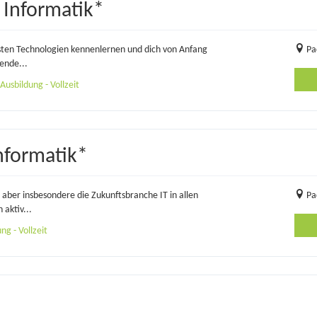
Informatik*
esten Technologien kennenlernen und dich von Anfang
Pa
ende...
usbildung - Vollzeit
nformatik*
aber insbesondere die Zukunftsbranche IT in allen
Pa
aktiv...
g - Vollzeit