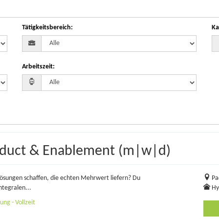
Tätigkeitsbereich
:
Ka
Arbeitszeit
:
roduct & Enablement (m|w|d)
 Lösungen schaffen, die echten Mehrwert liefern? Du
Pa
ntegralen...
Hy
ng - Vollzeit