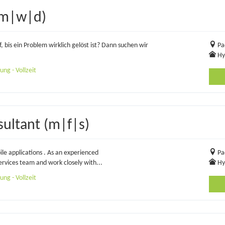
(m|w|d)
, bis ein Problem wirklich gelöst ist? Dann suchen wir
Pa
Hy
ng - Vollzeit
ultant (m|f|s)
le applications . As an experienced
Pa
Services team and work closely with...
Hy
ng - Vollzeit