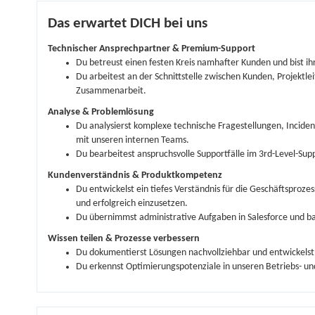
Das erwartet DICH bei uns
Technischer Ansprechpartner & Premium-Support
Du betreust einen festen Kreis namhafter Kunden und bist i
Du arbeitest an der Schnittstelle zwischen Kunden, Projektle
Zusammenarbeit.
Analyse & Problemlösung
Du analysierst komplexe technische Fragestellungen, Incide
mit unseren internen Teams.
Du bearbeitest anspruchsvolle Supportfälle im 3rd-Level-Su
Kundenverständnis & Produktkompetenz
Du entwickelst ein tiefes Verständnis für die Geschäftsproze
und erfolgreich einzusetzen.
Du übernimmst administrative Aufgaben in Salesforce und ba
Wissen teilen & Prozesse verbessern
Du dokumentierst Lösungen nachvollziehbar und entwickelst 
Du erkennst Optimierungspotenziale in unseren Betriebs- und