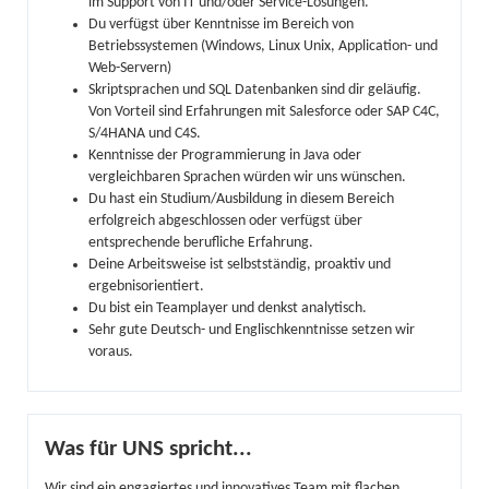
im Support von IT und/oder Service-Lösungen.
Du verfügst über Kenntnisse im Bereich von
Betriebssystemen (Windows, Linux Unix, Application- und
Web-Servern)
Skriptsprachen und SQL Datenbanken sind dir geläufig.
Von Vorteil sind Erfahrungen mit Salesforce oder SAP C4C,
S/4HANA und C4S.
Kenntnisse der Programmierung in Java oder
vergleichbaren Sprachen würden wir uns wünschen.
Du hast ein Studium/Ausbildung in diesem Bereich
erfolgreich abgeschlossen oder verfügst über
entsprechende berufliche Erfahrung.
Deine Arbeitsweise ist selbstständig, proaktiv und
ergebnisorientiert.
Du bist ein Teamplayer und denkst analytisch.
Sehr gute Deutsch- und Englischkenntnisse setzen wir
voraus.
Was für UNS spricht...
Wir sind ein engagiertes und innovatives Team mit flachen