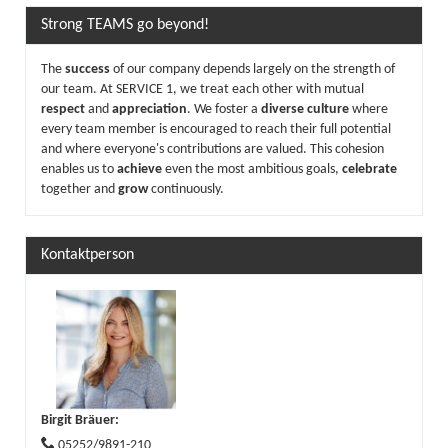
Strong TEAMS go beyond!
The
success
of our company depends largely on the strength of
our team. At SERVICE 1, we treat each other with mutual
respect
and
appreciation
. We foster a
diverse culture
where
every team member is encouraged to reach their full potential
and where everyone's contributions are valued. This cohesion
enables us to
achieve
even the most ambitious goals,
celebrate
together and
grow
continuously.
Kontaktperson
Birgit Bräuer
:
05252/9891-210