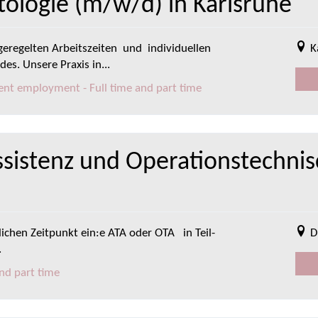
tologie (m/w/d) in Karlsruhe
geregelten Arbeitszeiten und individuellen
K
es. Unsere Praxis in...
ent employment - Full time and part time
sistenz und Operationstechnisc
chen Zeitpunkt ein:e ATA oder OTA in Teil-
D
.
nd part time