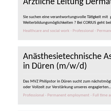
Ärztliche Leitung Derma
Sie suchen eine verantwortungsvolle Tätigkeit mit 
Weiterbildungsmöglichkeiten ? Bei CORIUS geht beid
Healthcare and social work - Professional - Perman
Anästhesietechnische As
in Düren (m/w/d)
Das MVZ Philipstor in Düren sucht zum nächstmögli
oder Vollzeit zur Verstärkung unseres engagierten..
Professional - Permanent employment - Full time a