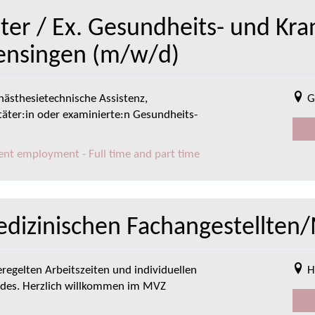
äter / Ex. Gesundheits- und Kra
Gensingen (m/w/d)
ästhesietechnische Assistenz,
G
itäter:in oder examinierte:n Gesundheits-
ent employment - Full time and part time
edizinischen Fachangestellten
eregelten Arbeitszeiten und individuellen
H
ides. Herzlich willkommen im MVZ