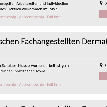
eregelten Arbeitszeiten und individuellen
D
ides. Herzlich willkommen im MVZ...
ticeship - Apprenticeship - Full time
schen Fachangestellten Dermat
en Schulabschluss erworben, arbeitest gern
B
reichen, praxisnahen sowie
ticeship - Apprenticeship - Full time