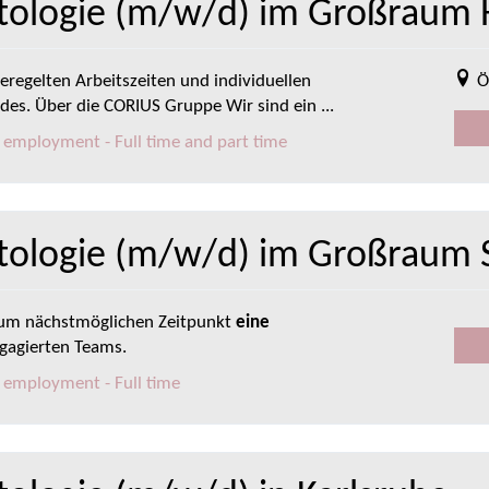
atologie (m/w/d) im Großraum 
eregelten Arbeitszeiten und individuellen
Ö
des. Über die CORIUS Gruppe Wir sind ein ...
t employment - Full time and part time
tologie (m/w/d) im Großraum S
zum nächstmöglichen Zeitpunkt
eine
gagierten Teams.
t employment - Full time