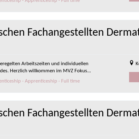
ticeship - Apprenticeship - Full time
schen Fachangestellten Dermat
eregelten Arbeitszeiten und individuellen
K
ides. Herzlich willkommen im MVZ Fokus...
ticeship - Apprenticeship - Full time
ischen Fachangestellten Derma