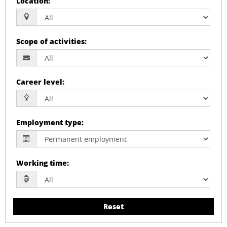
Location
:
Scope of activities
:
Career level
:
Employment type
:
Working time
:
Reset