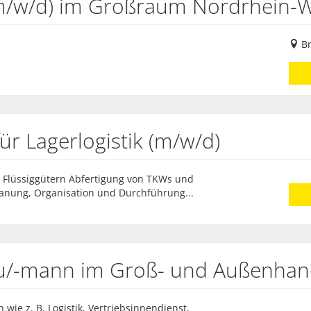
m/w/d) im Großraum Nordrhein-W
Br
ür Lagerlogistik (m/w/d)
 Flüssiggütern Abfertigung von TKWs und
lanung, Organisation und Durchführung...
au/-mann im Groß- und Außenha
wie z. B. Logistik, Vertriebsinnendienst,