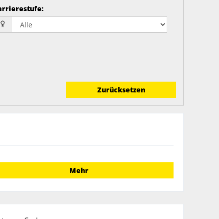
arrierestufe
:
Zurücksetzen
Mehr