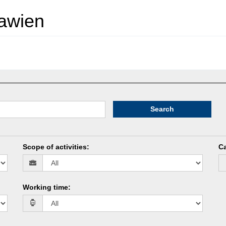
lawien
Search
Scope of activities
:
Ca
Working time
: