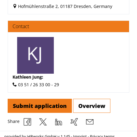
Hofmühlenstraße 2, 01187 Dresden, Germany
Contact
Kathleen Jung
:
03 51 / 26 33 00 - 29
Submit application
Overview
Share
provided by
HRworks GmbH
v.1.145 -
Imprint
-
Privacy terms