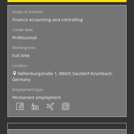
Scope of activities
Finance accounting and controlling
Career level
Professional
Working time
Full time
Location
Nellenburgstraße 1, 88605 Sauldorf-Krumbach,
Germany
Employment type
Permanent employment