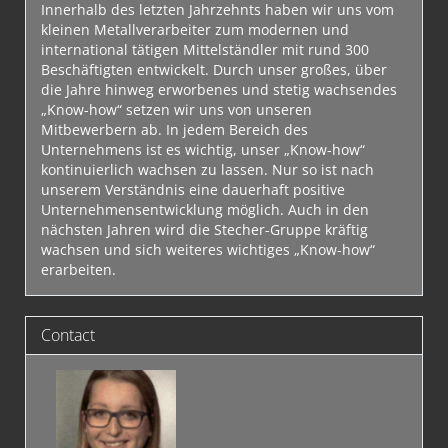
Innerhalb des letzten Jahrzehnts haben wir uns vom
kleinen Metallverarbeiter zum modernen und
international tätigen Mittelständler mit rund 300
Beschäftigten entwickelt. Durch unser großes, über
die Jahre hinweg erworbenes und stetig wachsendes
„Know-how“ setzen wir uns von unseren
Mitbewerbern ab. In jedem Bereich des
Unternehmens ist es wichtig, unser „Know-how“
kontinuierlich wachsen zu lassen. Nur so ist nach
unserem Verständnis eine dauerhaft positive
Unternehmensentwicklung möglich. Auch in den
nächsten Jahren wird die Stecher-Gruppe kräftig
wachsen und sich weiteres wichtiges „Know-how“
erarbeiten.
Contact