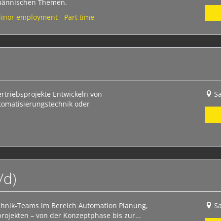
männischen Themen.
Minor employment - Part time
rtriebsprojekte Entwickeln von
S
tomatisierungstechnik oder
/d)
technik-Teams im Bereich Automation Planung,
S
ojekten – von der Konzeptphase bis zur...