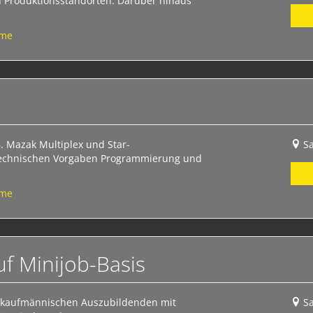
 Produktionsstandorten. Darüber hinaus
ime
. Mazak Multiplex und Star-
S
technischen Vorgaben Programmierung und
ime
uf Minijob-Basis
r kaufmännischen Auszubildenden mit
S