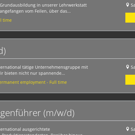
 Grundausbildung in unserer Lehrwerkstatt
S
angefangen vom Feilen, über das...
l time
d)
nternational tätige Unternehmensgruppe mit
S
ir bieten nicht nur spannende...
 Permanent employment - Full time
genführer (m/w/d)
ternational ausgerichtete
S