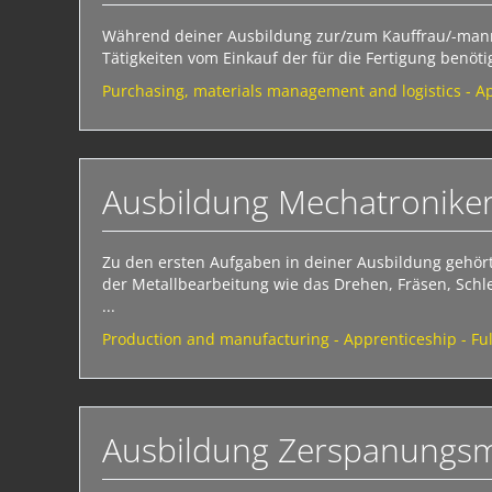
Während deiner Ausbildung zur/zum Kauffrau/-man
Tätigkeiten vom Einkauf der für die Fertigung benöti
Purchasing, materials management and logistics - Ap
Ausbildung Mechatroniker
Zu den ersten Aufgaben in deiner Ausbildung gehört
der Metallbearbeitung wie das Drehen, Fräsen, Schl
...
Production and manufacturing - Apprenticeship - Ful
Ausbildung Zerspanungsm