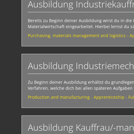
Ausbildung Industriekauf
Bereits zu Beginn deiner Ausbildung wirst du in di
Materialwirtschaft eingearbeitet. Hierbei lernst du s
Purchasing, materials management and logistics - Ap
Ausbildung Industriemecha
Zu Beginn deiner Ausbildung erhältst du grundlegend
Verfahren, welche dich bei allen späteren Aufgaben s
Production and manufacturing - Apprenticeship - Ful
Ausbildung Kauffrau/-ma