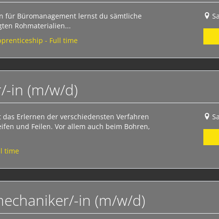
n für Büromanagement lernst du sämtliche
S
gten Rohmaterialien...
prenticeship - Full time
/-in (m/w/d)
 das Erlernen der verschiedensten Verfahren
S
eifen und Feilen. Vor allem auch beim Bohren,
l time
echaniker/-in (m/w/d)