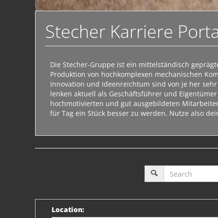
Stecher Karriere Porta
Die Stecher-Gruppe ist ein mittelständisch geprä
Produktion von hochkomplexen mechanischen Kompon
Innovation und Ideenreichtum sind von je her seh
lenken aktuell als Geschäftsführer und Eigentüme
hochmotivierten und gut ausgebildeten Mitarbeiter.
für Tag ein Stück besser zu werden. Nutze also dei
Location
: