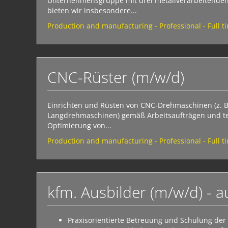
Unternehmensgruppe mit drei metallverarbeitenden
bieten wir insbesondere...
Production and manufacturing - Professional - Full t
CNC-Rüster (m/w/d)
Einrichten und Rüsten von CNC-Drehmaschinen (z. B
Langdrehmaschinen) gemäß Arbeitsaufträgen und 
Optimierung von...
Production and manufacturing - Professional - Full t
kfm. Ausbilder (m/w/d) - a
Praxisorientierte Betreuung und Schulung de