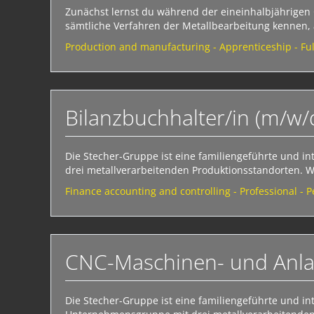
Zunächst lernst du während der eineinhalbjährigen
sämtliche Verfahren der Metallbearbeitung kennen, 
Production and manufacturing - Apprenticeship - Ful
Bilanzbuchhalter/in (m/w/
Die Stecher-Gruppe ist eine familiengeführte und i
drei metallverarbeitenden Produktionsstandorten. W
Finance accounting and controlling - Professional -
CNC-Maschinen- und Anla
Die Stecher-Gruppe ist eine familiengeführte und in