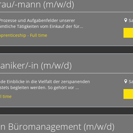
frau/-mann (m/w/d)
e Prozesse und Aufgabenfelder unserer
S
ämtliche Tätigkeiten vom Einkauf der für...
prenticeship - Full time
niker/-in (m/w/d)
e Einblicke in die Vielfalt der zerspanenden
S
tets begleiten werden. So gehört vor ...
l time
nn Büromanagement (m/w/d)