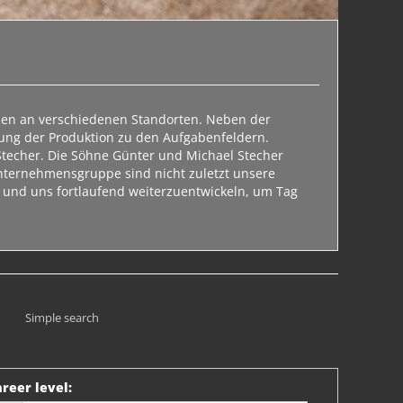
rmen an verschiedenen Standorten. Neben der
ung der Produktion zu den Aufgabenfeldern.
Stecher. Die Söhne Günter und Michael Stecher
Unternehmensgruppe sind nicht zuletzt unsere
rn und uns fortlaufend weiterzuentwickeln, um Tag
Simple search
reer level
: