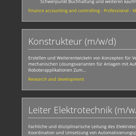
Schwerpunkt Buchhaltung und weiteren kauf
Finance accounting and controlling - Professional - 
Konstrukteur (m/w/d)
Erstellen und Weiterentwickeln von Konzepten für Ve
mechanischen Lösungsvarianten für Anlagen mit Au
Roboterapplikationen Zum...
Research and development
Leiter Elektrotechnik (m/w
Fachliche und disziplinarische Leitung des Elektro
Koordination und Umsetzung von Automatisierungspr