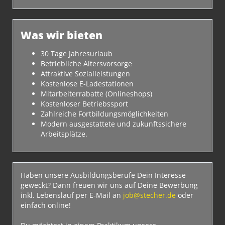
Was wir bieten
30 Tage Jahresurlaub
Betriebliche Altersvorsorge
Attraktive Sozialleistungen
Kostenlose E-Ladestationen
Mitarbeiterrabatte (Onlineshops)
Kostenloser Betriebssport
Zahlreiche Fortbildungsmöglichkeiten
Modern ausgestattete und zukunftssichere
Arbeitsplätze.
Haben unsere Ausbildungsberufe Dein Interesse
geweckt? Dann freuen wir uns auf Deine Bewerbung
inkl. Lebenslauf per E-Mail an
job@stecher.de
oder
einfach online!