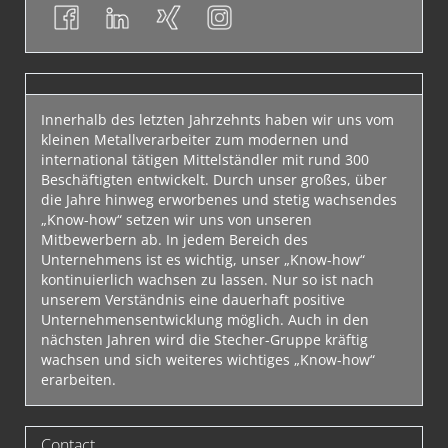
Innerhalb des letzten Jahrzehnts haben wir uns vom
kleinen Metallverarbeiter zum modernen und
international tätigen Mittelständler mit rund 300
Beschäftigten entwickelt. Durch unser großes, über
die Jahre hinweg erworbenes und stetig wachsendes
„Know-how“ setzen wir uns von unseren
Mitbewerbern ab. In jedem Bereich des
Unternehmens ist es wichtig, unser „Know-how“
kontinuierlich wachsen zu lassen. Nur so ist nach
unserem Verständnis eine dauerhaft positive
Unternehmensentwicklung möglich. Auch in den
nächsten Jahren wird die Stecher-Gruppe kräftig
wachsen und sich weiteres wichtiges „Know-how“
erarbeiten.
Contact