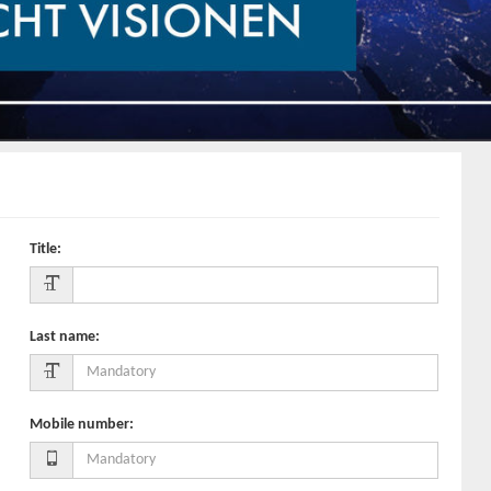
Title
:
Last name
:
Mobile number
: