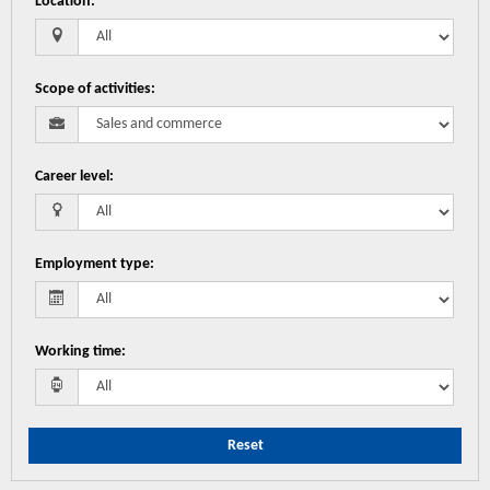
Location
:
Scope of activities
:
Career level
:
Employment type
:
Working time
:
Reset