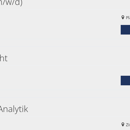
m/w/d)
Pl
ht
nalytik
Zi