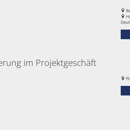
Be
Ha
Deut
erung im Projektgeschäft
Pl