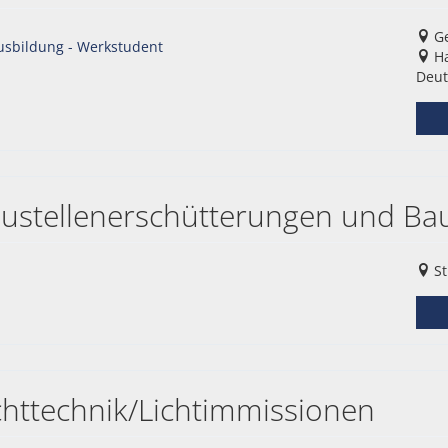
Ge
usbildung - Werkstudent
Ha
Deut
Baustellenerschütterungen und Ba
St
ichttechnik/Lichtimmissionen