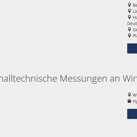
Be
Li
Ha
Deut
Ge
Pl
schalltechnische Messungen an W
We
Hy