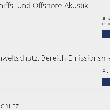
hiffs- und Offshore-Akustik
Ha
Deut
mweltschutz, Bereich Emissionsme
Li
schutz