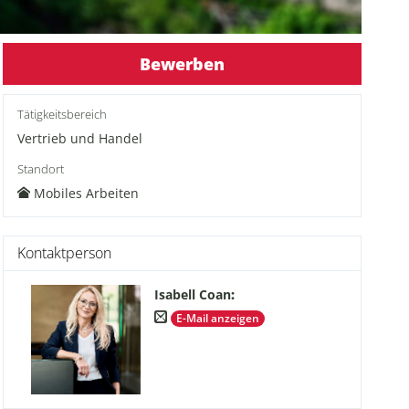
Bewerben
Tätigkeitsbereich
Vertrieb und Handel
Standort
Mobiles Arbeiten
Kontaktperson
Isabell Coan
:
E-Mail anzeigen