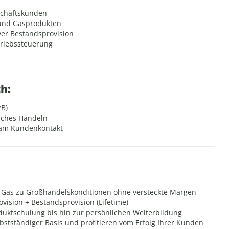
chäftskunden
und Gasprodukten
er Bestandsprovision
triebssteuerung
h:
2B)
iches Handeln
 am Kundenkontakt
 Gas zu Großhandelskonditionen ohne versteckte Margen
vision + Bestandsprovision (Lifetime)
duktschulung bis hin zur persönlichen Weiterbildung
lbstständiger Basis und profitieren vom Erfolg Ihrer Kunden