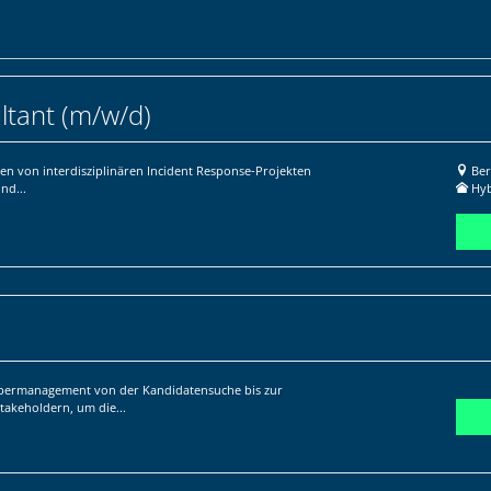
ltant (m/w/d)
n von interdisziplinären Incident Response-Projekten
Ber
nd...
Hyb
bermanagement von der Kandidatensuche bis zur
takeholdern, um die...