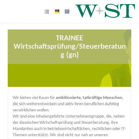
TRAINEE
Wirtschaftsprüfung/Steuerberatun
g (gn)
Wir bieten viel Raum für
ambitionierte, tatkräftige Menschen
,
die sich weiterentwickeln und aktiv ihren beruflichen Aufstieg
verwirklichen wollen.
Wir sind eine inhabergeführte Unternehmensgruppe, die, neben
der klassischen Wirtschaftsprüfung und Steuerberatung, ihre
Mandanten auch in betriebswirtschaftlichen, rechtlichen oder IT-
Themen unterstützt. Wir sind nicht nur nah an unseren