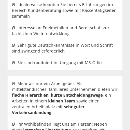
Ø Idealerweise konnten Sie bereits Erfahrungen im
Bereich Kundenberatung sowie mit Kassentätigkeiten
sammeln
Ø Interesse an Edelmetallen und Bereitschaft zur
fachlichen Weiterentwicklung
Ø Sehr gute Deutschkenntnisse in Wort und Schrift
sind zwingend erforderlich
Ø Sie sind routiniert im Umgang mit MS-Office
Ø Mehr als nur ein Arbeitgeber: Als
mittelständisches, familiäres Unternehmen bieten wir
flache
Hierarchien
,
kurze
Entscheidungswege
, ein
Arbeiten in einem
kleinen
Team
sowie einen
zentralen Arbeitsplatz mit
sehr
guter
Verkehrsanbindung
Ø Ihr Wohlbefinden liegt uns am Herzen: Neben
einer
intensiven Einarbeitung
, veranstalten wir