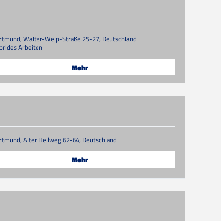
rtmund, Walter-Welp-Straße 25-27, Deutschland
brides Arbeiten
Mehr
rtmund, Alter Hellweg 62-64, Deutschland
Mehr