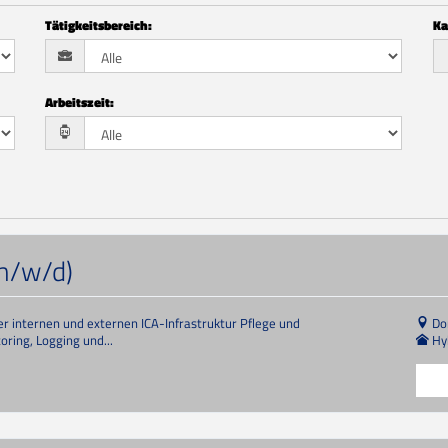
Tätigkeitsbereich
:
Ka
Arbeitszeit
:
m/w/d)
r internen und externen ICA-Infrastruktur Pflege und
Do
ring, Logging und...
Hy