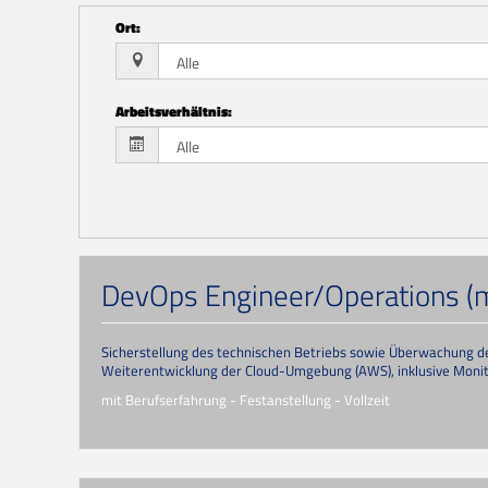
Ort
:
Arbeitsverhältnis
:
DevOps Engineer/Operations (
Sicherstellung des technischen Betriebs sowie Überwachung de
Weiterentwicklung der Cloud-Umgebung (AWS), inklusive Monito
mit Berufserfahrung - Festanstellung - Vollzeit