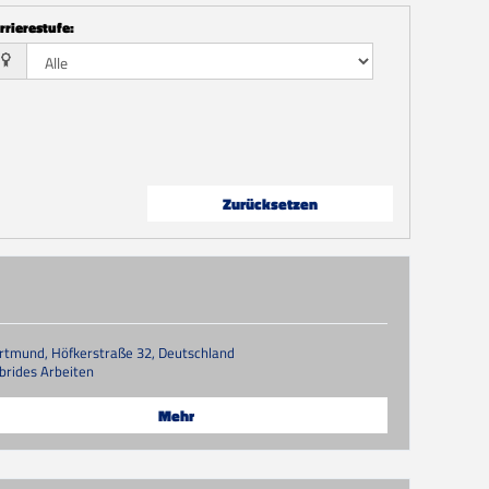
rrierestufe
:
Zurücksetzen
rtmund, Höfkerstraße 32, Deutschland
brides Arbeiten
Mehr