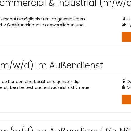
mmercial & Industrial (m/w/
eue Geschäftsmöglichkeiten im gewerblichen
Kö
ktiv Großkund:innen im gewerblichen und...
Hy
 (m/w/d) im Außendienst
ende Kunden und baust dir eigenständig
D
rst, bearbeitest und entwickelst aktiv neue
Mo