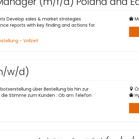
anager (m/f/d) Poland and Ea
kets Develop sales & market strategies
Mo
ence reports with key finding and actions for
tellung - Vollzeit
(m/w/d)
tserstellung über Bestellung bis hin zur
Ö
ist die Stimme zum Kunden : Ob am Telefon
Hy