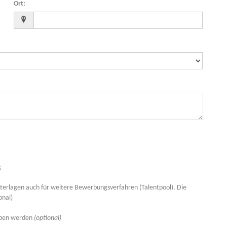
Ort
:
g
rlagen auch für weitere Bewerbungsverfahren (Talentpool). Die
onal)
eben werden
(optional)