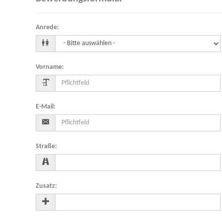
Anrede
:
Vorname
:
E-Mail
:
Straße
:
Zusatz
: