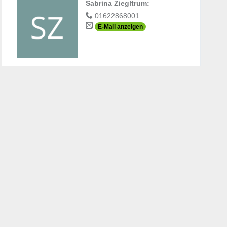
Sabrina Ziegltrum
:
01622868001
E-Mail anzeigen