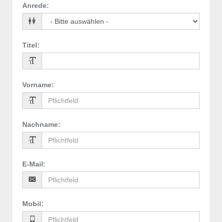
Anrede
:
Titel
:
Vorname
:
Nachname
:
E-Mail
:
Mobil
: