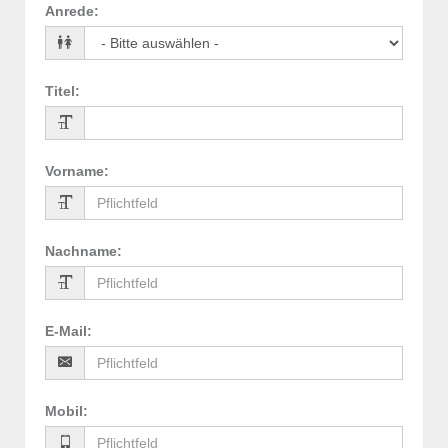
Anrede
:
Titel
:
Vorname
:
Nachname
:
E-Mail
:
Mobil
: