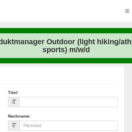
duktmanager Outdoor (light hiking/athl
sports) m/w/d
Titel
:
Nachname
: