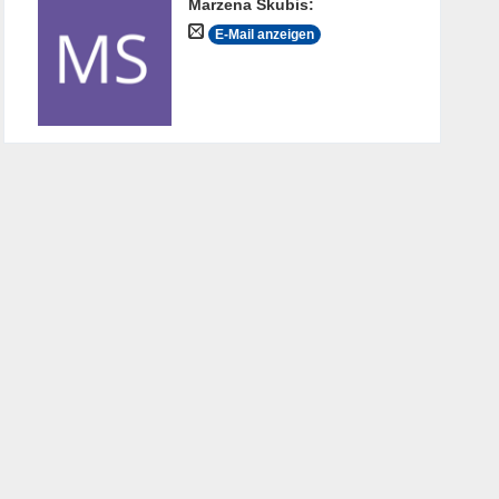
Marzena Skubis
:
E-Mail anzeigen