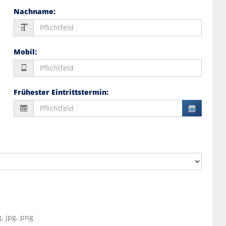
Nachname
:
Mobil
:
Frühester Eintrittstermin
:
, jpg, png