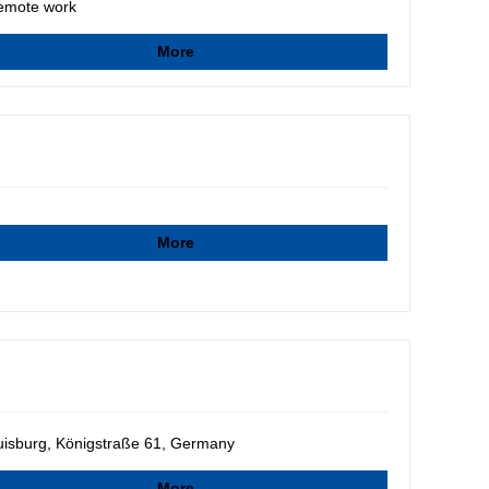
emote work
More
More
isburg, Königstraße 61, Germany
More