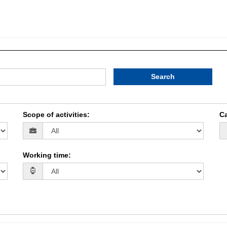
Search
Scope of activities
:
Ca
Working time
: