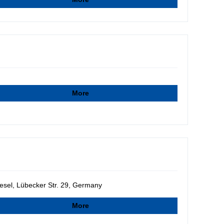
More
sel, Lübecker Str. 29, Germany
More