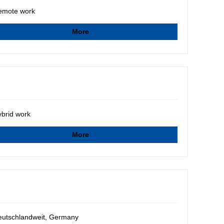
emote work
More
brid work
More
utschlandweit, Germany