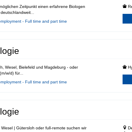
öglichen Zeitpunkt einen erfahrene Biologen
R
 deutschlandweit...
employment - Full time and part time
logie
oh, Wesel, Bielefeld und Magdeburg - oder
Hy
m/w/d) für...
employment - Full time and part time
logie
 Wesel | Gütersloh oder full-remote suchen wir
De