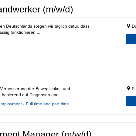
andwerker (m/w/d)
n Deutschlands sorgen wir täglich dafür, dass
Dü
sig funktionieren....
Verbesserung der Beweglichkeit und
Pu
e basierend auf Diagnosen und...
employment - Full time and part time
pment Manager (m/w/d)