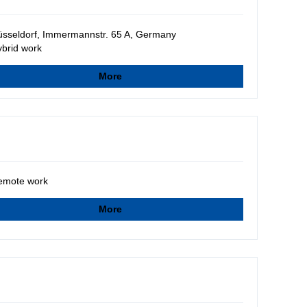
sseldorf, Immermannstr. 65 A, Germany
brid work
More
emote work
More