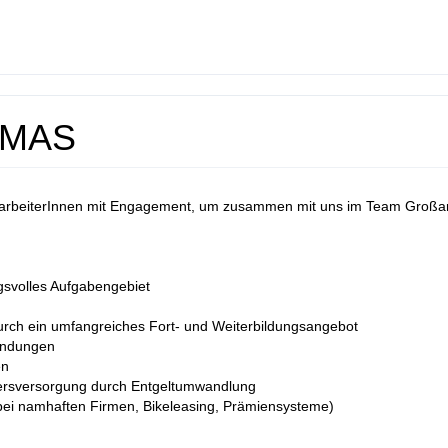
LIMAS
itarbeiterInnen mit Engagement, um zusammen mit uns im Team Großart
ngsvolles Aufgabengebiet
durch ein umfangreiches Fort- und Weiterbildungsangebot
bindungen
en
ltersversorgung durch Entgeltumwandlung
 bei namhaften Firmen, Bikeleasing, Prämiensysteme)