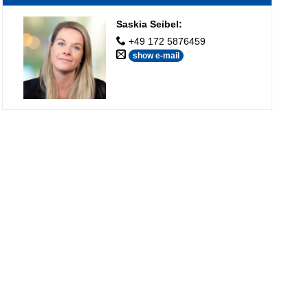
Saskia Seibel
:
+49 172 5876459
show e-mail