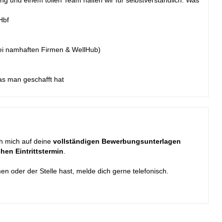
tung und einem tollen Team halten wir für selbstverständlich. Was
Hbf
 bei namhaften Firmen & WellHub)
s man geschafft hat
ch mich auf deine
vollständigen Bewerbungsunterlagen
hen Eintrittstermin
.
der der Stelle hast, melde dich gerne telefonisch.