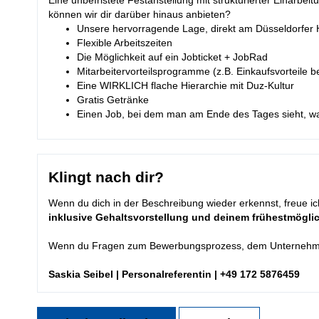
Eine unbefristete Festanstellung mit strukturierter Einarbei
können wir dir darüber hinaus anbieten?
Unsere hervorragende Lage, direkt am Düsseldorfer 
Flexible Arbeitszeiten
Die Möglichkeit auf ein Jobticket + JobRad
Mitarbeitervorteilsprogramme (z.B. Einkaufsvorteile
Eine WIRKLICH flache Hierarchie mit Duz-Kultur
Gratis Getränke
Einen Job, bei dem man am Ende des Tages sieht, wa
Klingt nach dir?
Wenn du dich in der Beschreibung wieder erkennst, freue i
inklusive Gehaltsvorstellung und deinem frühestmöglic
Wenn du Fragen zum Bewerbungsprozess, dem Unternehmen o
Saskia Seibel | Personalreferentin | +49 172 5876459