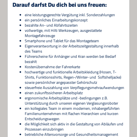
Darauf darfst Du dich bei uns freuen:
eine leistungsgerechte Vergütung inkl. Sonderzahlungen
ein persönliches Einarbeitungskonzept
bezahlte An- und Abfahrtszeiten
vollwertige, mit Hilti Werkzeugen, ausgestattete
Montagefahrzeuge
Smartphone und Tablet für das Montageteam
Eigenverantwortung in der Arbeitszeitgestaltung innerhalb
des Teams
Führerscheine für Anhänger und Kran werden bei Bedarf
bezahlt
Kostenübernahme der Fahrerkarte
hochwertige und funktionelle Arbeitskleidung (Hosen, T-
Shirts, Funktionsshirts, Regen-/Winter- und Softshelljacke)
sowie persönlicher angepasster Gehörschutz
steuerfreie Auszahlung von Verpflegungsmehraufwendungen
einen zukunftssicheren Arbeitsplatz
ergonomische Arbeitsplätze und -bedingungen z.B.
Unterstützung durch unseren eigenen Verglasungsroboter
ein kollegiales Team in einem modernen, inhabergeführten
Familienunternehmen mit flachen Hierarchien und kurzen
Entscheidungswegen
die Möglichkeit sich aktiv in die Gestaltung von Abläufen und
Prozessen einzubringen
betriebliche Altersvorsorge und Gesundheitsmanagement