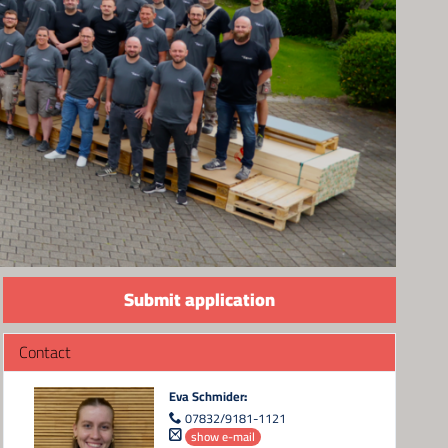
Submit application
Contact
Eva Schmider
:
07832/9181-1121
show e-mail