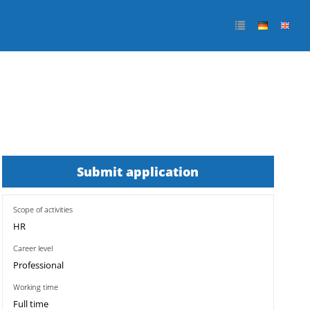
Submit application
Scope of activities
HR
Career level
Professional
Working time
Full time