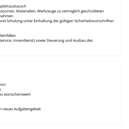
plettaustausch
sourcen, Materialien, Werkzeuge zu vertraglich geschuldeten
Abnahmen
nd Schulung unter Einhaltung der gültigen Sicherheitsvorschriften
lemfällen
ervice, Innendienst) sowie Steuerung und Ausbau des
tion
k
bau wünschenswert
ein neues Aufgabengebiet