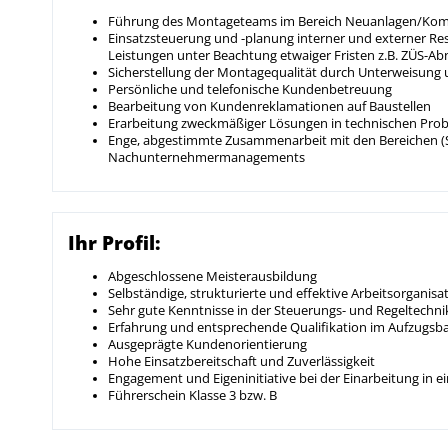
Führung des Montageteams im Bereich Neuanlagen/Kom
Einsatzsteuerung und -planung interner und externer Res
Leistungen unter Beachtung etwaiger Fristen z.B. ZÜS-
Sicherstellung der Montagequalität durch Unterweisung u
Persönliche und telefonische Kundenbetreuung
Bearbeitung von Kundenreklamationen auf Baustellen
Erarbeitung zweckmäßiger Lösungen in technischen Prob
Enge, abgestimmte Zusammenarbeit mit den Bereichen (S
Nachunternehmermanagements
Ihr Profil:
Abgeschlossene Meisterausbildung
Selbständige, strukturierte und effektive Arbeitsorganisa
Sehr gute Kenntnisse in der Steuerungs- und Regeltechni
Erfahrung und entsprechende Qualifikation im Aufzugs
Ausgeprägte Kundenorientierung
Hohe Einsatzbereitschaft und Zuverlässigkeit
Engagement und Eigeninitiative bei der Einarbeitung in 
Führerschein Klasse 3 bzw. B