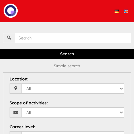
Search
Simple search
Location
:
Scope of activities
:
Career level
: