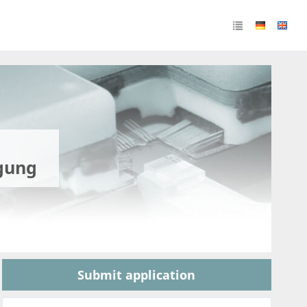
gung
Submit application