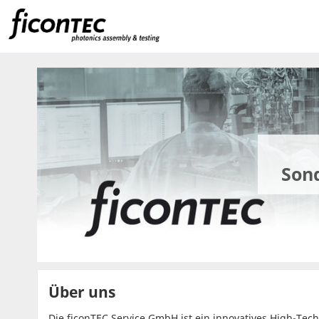
Son
Über uns
Die ficonTEC Service GmbH ist ein innovatives High-Tec