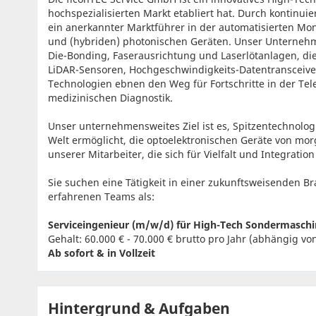
hochspezialisierten Markt etabliert hat. Durch kontinu
ein anerkannter Marktführer in der automatisierten M
und (hybriden) photonischen Geräten. Unser Unternehme
Die-Bonding, Faserausrichtung und Laserlötanlagen, die
LiDAR-Sensoren, Hochgeschwindigkeits-Datentransceiver
Technologien ebnen den Weg für Fortschritte in der T
medizinischen Diagnostik.
Unser unternehmensweites Ziel ist es, Spitzentechnolo
Welt ermöglicht, die optoelektronischen Geräte von mo
unserer Mitarbeiter, die sich für Vielfalt und Integrati
Sie suchen eine Tätigkeit in einer zukunftsweisenden B
erfahrenen Teams als:
Serviceingenieur (m/w/d) für High-Tech Sondermasch
Gehalt: 60.000 € - 70.000 € brutto pro Jahr (abhängig v
Ab sofort & in Vollzeit
Hintergrund & Aufgaben