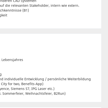
 anderen CAD Systemen
f die relevanten Stakeholder, intern wie extern.
chkenntnisse (B1)
gkeit
. Lebensjahres
g
und individuelle Entwicklung / persönliche Weiterbildung
City for two, Benefits-App)
ence, Siemens S7, IPG Laser etc.)
B. Sommerfeier, Weihnachtsfeier, B2Run)