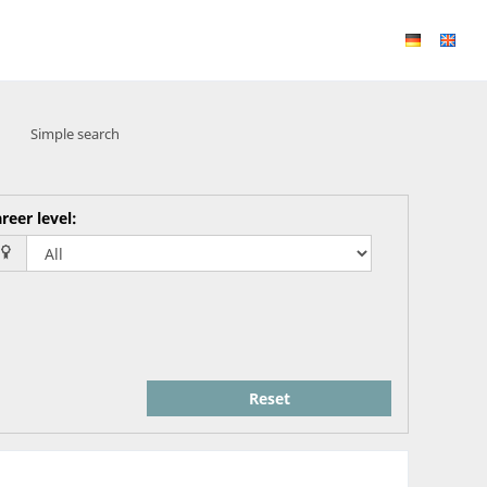
Simple search
reer level
:
Reset