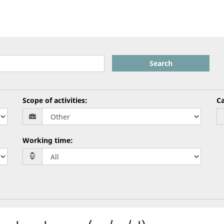
Search
Scope of activities
:
Ca
Working time
: