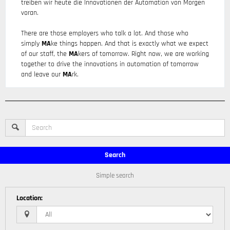
treiben wir heute die Innovationen der Automation von Morgen
voran.
There are those employers who talk a lot. And those who
simply
MA
ke things happen. And that is exactly what we expect
of our staff, the
MA
kers of tomorrow. Right now, we are working
together to drive the innovations in automation of tomorrow
and leave our
MA
rk.
Search
Simple search
Location
: