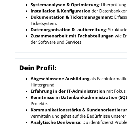
Systemanalysen & Optimierung
: Überprüfung
Installation & Konfiguration
der Datenbankkomp
Dokumentation & Ticketmanagement
: Erfas
Ticketsystem.
Datenorganisation & -aufbereitung
: Struktur
Zusammenarbeit mit Fachabteilungen
wie En
der Software und Services.
Dein Profil:
Abgeschlossene Ausbildung
als Fachinformatike
Hintergrund.
Erfahrung in der IT-Administration
mit Fokus
Kenntnisse in Datenbankadministration (SQL
Projekte.
Kommunikationsstärke & Kundenorientieru
vermitteln und gehst auf die Bedürfnisse unserer
Analytische Denkweise
: Du identifizierst Prob