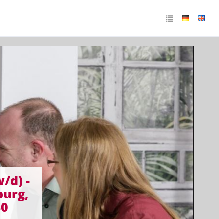
/d) -
urg,
40