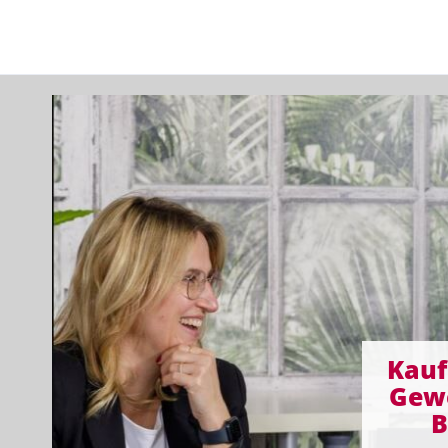
Kauf
Gew
B