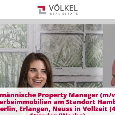
männische Property Manager (m/w
erbeimmobilien am Standort Hamb
erlin, Erlangen, Neuss in Vollzeit (