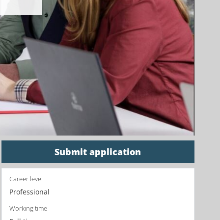
Submit application
Career level
Professional
Working time