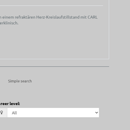
h einem refraktären Herz-Kreislaufstillstand mit CARL
rklinisch.
Simple search
reer level
: