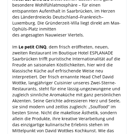
besondere Wohlfühlatmosphäre – für einen
entspannten Aufenthalt in Saarbrücken, im Herzen
des Länderdreiecks Deutschland–Frankreich–
Luxemburg. Die Gründerzeit-Villa liegt direkt am Max-
Ophüls-Platz inmitten
des angesagten Nauwieser Viertels.
Im
Le petit CINQ
, dem frisch eröffneten, neuen,
zweiten Restaurant im Boutique Hotel ESPLANADE
Saarbrücken trifft puristische Internationalität auf die
Freude an saisonalen Köstlichkeiten, hier wird die
klassische Küche auf erfrischende Weise neu
interpretiert. Der frisch ernannte Head Chef David
Wottke, langjähriger Cuisinier unseres Zwei-Sterne-
Restaurants, steht für eine lässig-ungezwungene und
zugleich sinnliche Aromaküche mit ganz persönlichen
Akzenten. Seine Gerichte adressieren Herz und Seele,
sie sind modern und zeitlos zugleich: „Soulfood“ im
besten Sinne. Nicht die makellose Ästhetik, sondern
allein die Produkte, ihre kreative Verarbeitung und
das einzigartige kulinarische Erlebnis stehen im
Mittelpunkt von David Wottkes Kochkunst. Wie das