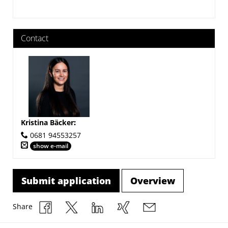
Contact
Kristina Bäcker
:
0681 94553257
show e-mail
Submit application
Overview
Share