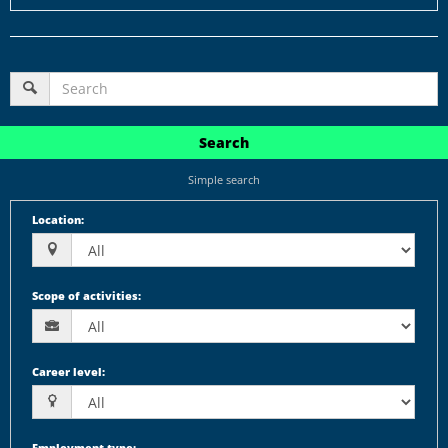
Search
Simple search
Location
:
Scope of activities
:
Career level
:
Employment type
: