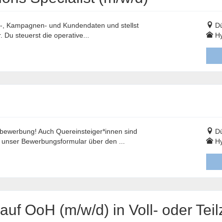
ags-, Kampagnen- und Kundendaten und stellst
Dü
Du steuerst die operative...
Hy
vbewerbung! Auch Quereinsteiger*innen sind
Dü
ür unser Bewerbungsformular über den ...
Hy
f OoH (m/w/d) in Voll- oder Teilz