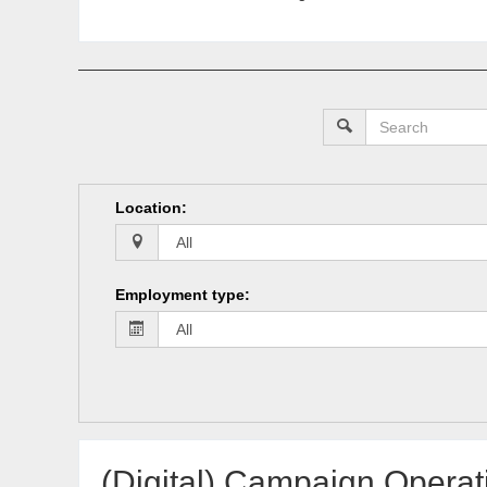
Location
:
Employment type
:
(Digital) Campaign Operati