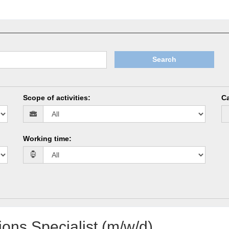
Search
Scope of activities
:
Ca
Working time
:
ons Specialist (m/w/d)