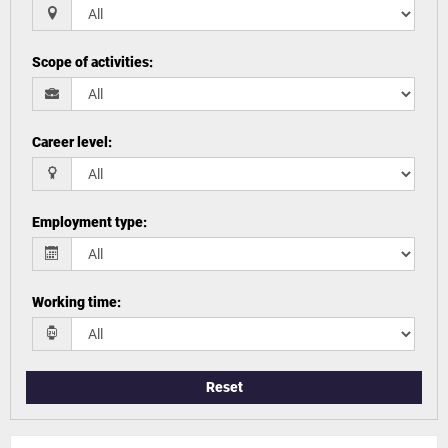
Scope of activities
:
Career level
:
Employment type
:
Working time
:
Reset