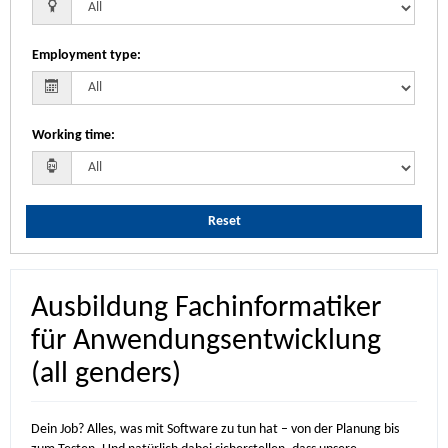
Employment type
:
Working time
:
Reset
Ausbildung Fachinformatiker
für Anwendungsentwicklung
(all genders)
Dein Job? Alles, was mit Software zu tun hat – von der Planung bis