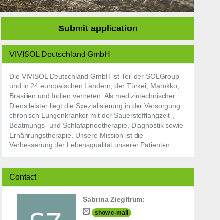
Submit application
VIVISOL Deutschland GmbH
Die VIVISOL Deutschland GmbH ist Teil der SOLGroup
und in 24 europäischen Ländern, der Türkei, Marokko,
Brasilien und Indien vertreten. Als medizintechnischer
Dienstleister liegt die Spezialisierung in der Versorgung
chronisch Lungenkranker mit der Sauerstofflangzeit-,
Beatmungs- und Schlafapnoetherapie, Diagnostik sowie
Ernährungstherapie. Unsere Mission ist die
Verbesserung der Lebensqualität unserer Patienten.
Contact
Sabrina Ziegltrum
:
show e-mail