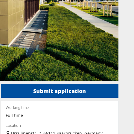
Submit application
Working time
Full time
Location
Ursulinenstr. 2, 66111 Saarbrücken, Germany