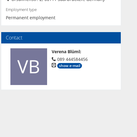
Employment type
Permanent employment
Contact
Verena Blüml
:
089 444584456
show e-mail