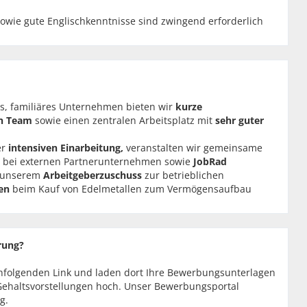
sowie gute Englischkenntnisse sind zwingend erforderlich
es, familiäres Unternehmen bieten wir
kurze
en Team
sowie einen
zentralen Arbeitsplatz
mit
sehr guter
er
intensiven Einarbeitung,
veranstalten wir gemeinsame
bei externen Partnerunternehmen sowie
JobRad
on unserem
Arbeitgeberzuschuss
zur betrieblichen
en
beim Kauf von Edelmetallen zum Vermögensaufbau
erung?
chfolgenden Link und laden dort Ihre Bewerbungsunterlagen
 Gehaltsvorstellungen hoch. Unser Bewerbungsportal
g.