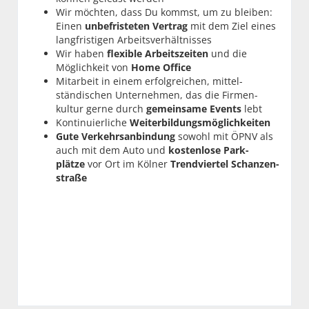
Wir möchten, dass Du kommst, um zu bleiben:
Einen
unbefris­teten Vertrag
mit dem Ziel eines
lang­fristigen Arbeits­verhältnisses
Wir haben
flexible Arbeitszeiten
und die
Möglichkeit von
Home Office
Mitarbeit in einem erfolg­reichen, mittel­
ständischen Unter­nehmen, das die Firmen­
kultur gerne durch
gemein­same Events
lebt
Kontinuierliche
Weiter­bildungs­möglichkeiten
Gute Verkehrsanbindung
sowohl mit ÖPNV als
auch mit dem Auto und
kosten­lose Park­
plätze
vor Ort im Kölner
Trend­viertel Schanzen­
straße