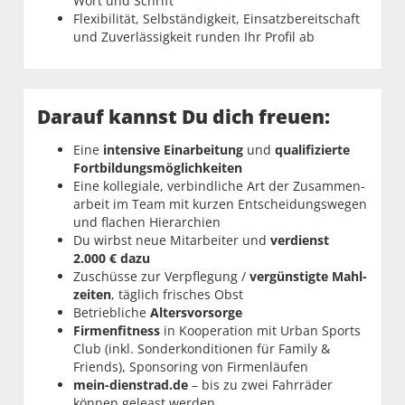
Wort und Schrift
Flexibilität, Selbständigkeit, Einsatzbereitschaft
und Zuverlässigkeit runden Ihr Profil ab
Darauf kannst Du dich freuen:
Eine
intensive Einarbeitung
und
qualifizierte
Fortbildungs­möglichkeiten
Eine kollegiale, verbindliche Art der Zusammen­
arbeit im Team mit kurzen Entscheidungs­wegen
und flachen Hierar­chien
Du wirbst neue Mitarbeiter und
verdienst
2.000 € dazu
Zuschüsse zur Verpfle­gung /
vergünstigte Mahl­
zeiten
, täglich frisches Obst
Betriebliche
Alters­vorsorge
Firmen­fitness
in Koope­ration mit Urban Sports
Club (inkl. Sonder­konditionen für Family &
Friends), Sponsoring von Firmen­läufen
mein-dienstrad.de
– bis zu zwei Fahrräder
können geleast werden